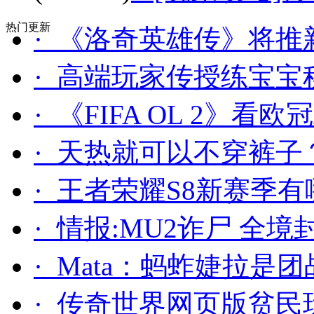
热门更新
· 《洛奇英雄传》将推
· 高端玩家传授练宝宝
· 《FIFA OL 2》
· 天热就可以不穿裤
· 王者荣耀S8新赛季
· 情报:MU2诈尸 全
· Mata：蚂蚱婕拉是
· 传奇世界网页版贫