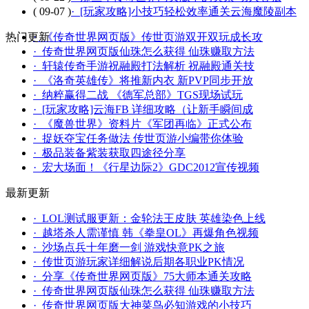
( 09-07 )
· [玩家攻略]小技巧轻松效率通关云海魔陵副本
热门更新
· 《传奇世界网页版》传世页游双开双玩成长攻
· 传奇世界网页版仙珠怎么获得 仙珠赚取方法
· 轩辕传奇手游祝融殿打法解析 祝融殿通关技
· 《洛奇英雄传》将推新内衣 新PVP同步开放
· 纳粹赢得二战 《德军总部》TGS现场试玩
· [玩家攻略]云海FB 详细攻略（让新手瞬间成
· 《魔兽世界》资料片《军团再临》正式公布
· 捉妖夺宝任务做法 传世页游小编带你体验
· 极品装备紫装获取四途径分享
· 宏大场面！《行星边际2》GDC2012宣传视频
最新更新
· LOL测试服更新：金轮法王皮肤 英雄染色上线
· 越塔杀人需谨慎 韩《拳皇OL》再爆角色视频
· 沙场点兵十年磨一剑 游戏快意PK之旅
· 传世页游玩家详细解说后期各职业PK情况
· 分享《传奇世界网页版》75大师本通关攻略
· 传奇世界网页版仙珠怎么获得 仙珠赚取方法
· 传奇世界网页版大神菜鸟必知游戏的小技巧