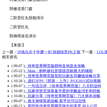
阿修克里门森
二阶堂红丸技能演示
二阶堂红丸
防御塔攻击演示
【来源:】
上一篇：
沙场点兵十年磨一剑 游戏快意PK之旅
下一篇：
LO
相关资讯
( 09-07 )
· 传奇世界网页版耕种及地造全攻略
( 05-22 )
· Mata：蚂蚱婕拉是团战贡献最大的辅助
( 09-07 )
· 传奇世界网页版贫民玩家生存赚钱攻略分享
( 10-26 )
· 虚幻3FPS《部落：上升》PAX2011试玩视频
( 09-07 )
· 一句话点评 《传奇世界网页版》八大职业特
( 10-09 )
· 玩家传世页游装备升星的辛酸血泪史和经验
( 10-06 )
· 玩家分享《传奇世界网页版》75大师本攻略
( 09-07 )
· 诛天神狱简易攻略 新手也可以拉怪
( 09-22 )
· 那些年传奇世界网页版中的美景 动人心弦