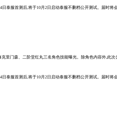
,继9月4日泰服首测后,将于10月2日启动泰服不删档公开测试。届时
阿修克里门森、二阶堂红丸三名角色技能曝光。除角色内容外,此
,继9月4日泰服首测后,将于10月2日启动泰服不删档公开测试。届时