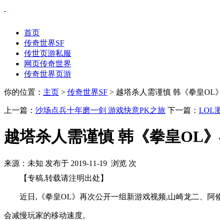
首页
传奇世界SF
传世页游私服
网页传奇世界
传奇世界页游
你的位置：
主页
>
传奇世界SF
> 越塔杀人需谨慎 韩《拳皇O
上一篇：
沙场点兵十年磨一剑 游戏快意PK之旅
下一篇：
LO
越塔杀人需谨慎 韩《拳皇OL
来源：未知 发布于 2019-11-19 浏览
次
【专稿,转载请注明出处】
近日,《拳皇OL》再次公开一组新游戏视频,山崎龙二、
会减慢玩家的移动速度。