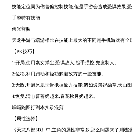
技能定位同为伤害偏控制技能,但是手游会造成恐惧效果,恐
手游特有技能
佛光普照
天龙手游与端游相比在技能上最大的不同是手机游戏有全屏幕
【PK技巧】
1:开局,使用素女掸尘,恐惧敌人,起手强控,先发制人。
2:位移,利用跑动和轻功躲避敌方的一些技能。
3:无敌,开启冰肌玉骨抵挡敌方技能,诸如逍遥祝融掌,天山
4:恢复,清心普善奶起来,春花秋月奶起来。
峨嵋跑图打副本实录混剪
【属性选择】
《天龙八部3D》中,主角的属性非常多,那么问题来了,哪