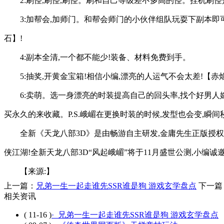
2:刷怪,刷怪,刷怪。刷和自己等级差不多高的怪。挂机刷
3:加帮会,加师门。和帮会师门的小伙伴组队玩耍下副本
石】!
4:副本全清,一个都不能少!装备、材料免费到手。
5:抽奖,开黄金宝箱!相信小编,漂亮的人运气不会太差!
6:卖萌。选一身漂亮的时装提高自己的回头率,找个好男
买永久的来收藏。P.S.峨嵋在更换时装的时候,发型也会变,瞬间
全新《天龙八部3D》是由畅游自主研发,金庸先生正版授
侠江湖!全新天龙八部3D“风起峨嵋”将于11月盛世公测,小编
【来源:】
上一篇：
兄弟一生一起走谁先SSR谁是狗 游戏玄学盘点
下一篇
相关资讯
( 11-16 )
· 兄弟一生一起走谁先SSR谁是狗 游戏玄学盘点