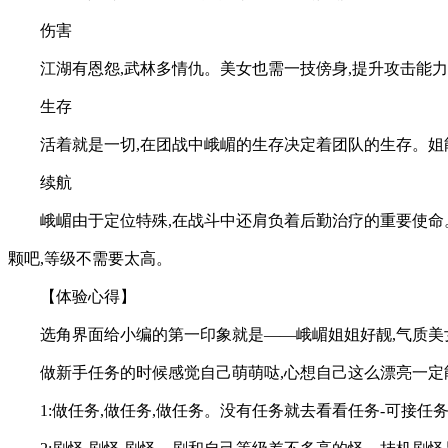
伤害
江湖有恩怨,武林多情仇。美女也需一技傍身,提升攻击能
生存
活着就是一切,在团战中峨嵋的生存决定着团队的生存。姐能H
续航
峨嵋由于定位特殊,在战斗中还肩负着后勤治疗的重要使命。
颗吧,等级不需要太高。
【体验心得】
选角界面给小编的第一印象就是——峨嵋姐姐好靓,气质美
做新手任务的时候感觉自己萌萌哒,心想自己这么漂亮一定
1:做任务,做任务,做任务。没有任务就去看看任务-可接