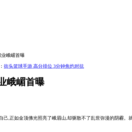
职业峨嵋首曝
：
街头篮球手游 高分排位 3分钟焦灼对抗
职业峨嵋首曝
自己,正如金顶佛光照亮了峨眉山,却驱散不了乱世弥漫的阴霾。就