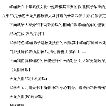
峨嵋派在中华武侠文化中起着极其重要的作用,赋予浓重的女
八部3D是畅游天龙八部原班人马打造的全新武侠手游,门派设
下面就给大家介绍下两款游戏的相同门派峨嵋的异同,也
战场定位:强治疗,打手
武学特色:峨嵋弟子是救死扶伤的医师,其中峨嵋宗师可医死
门派技能代表:九阴神爪,清心普善,月落西山…..
下面我们就和端游的技能进行相应的对照,让大家更清晰深
【九阴神爪】
天龙八部3D(手机游戏)
武学至宝九阴天书中所载神功,穿心刺骨。造成内功攻击伤
天龙八部(PC端游戏)
对比解读: