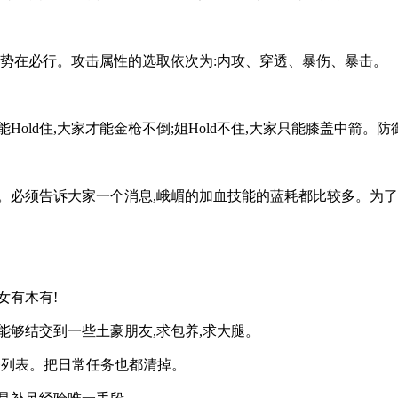
力势在必行。攻击属性的选取依次为:内攻、穿透、暴伤、暴击。
old住,大家才能金枪不倒;姐Hold不住,大家只能膝盖中箭。
必须告诉大家一个消息,峨嵋的加血技能的蓝耗都比较多。为了避
女有木有!
能够结交到一些土豪朋友,求包养,求大腿。
任务列表。把日常任务也都清掉。