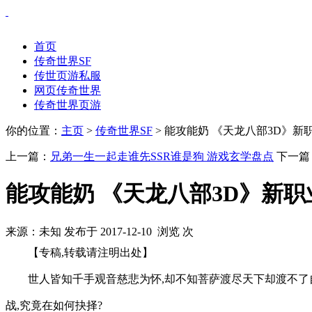
首页
传奇世界SF
传世页游私服
网页传奇世界
传奇世界页游
你的位置：
主页
>
传奇世界SF
> 能攻能奶 《天龙八部3D》新
上一篇：
兄弟一生一起走谁先SSR谁是狗 游戏玄学盘点
下一篇
能攻能奶 《天龙八部3D》新
来源：未知 发布于 2017-12-10 浏览
次
【专稿,转载请注明出处】
世人皆知千手观音慈悲为怀,却不知菩萨渡尽天下却渡不了
战,究竟在如何抉择?