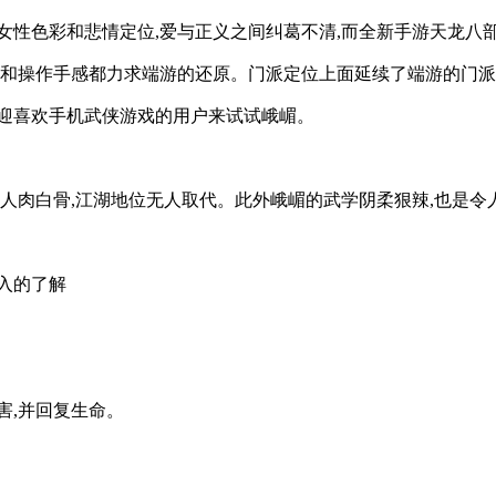
性色彩和悲情定位,爱与正义之间纠葛不清,而全新手游天龙八部
定和操作手感都力求端游的还原。门派定位上面延续了端游的门
欢迎喜欢手机武侠游戏的用户来试试峨嵋。
人肉白骨,江湖地位无人取代。此外峨嵋的武学阴柔狠辣,也是令人
入的了解
害,并回复生命。