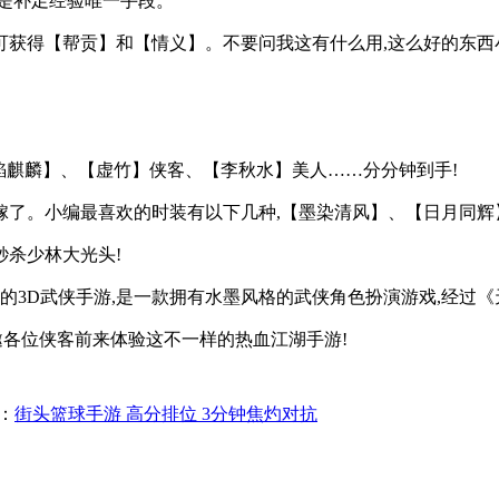
怪是补足经验唯一手段。
即可获得【帮贡】和【情义】。不要问我这有什么用,这么好的东
【赤焰麒麟】、【虚竹】侠客、【李秋水】美人……分分钟到手!
人嫁了。小编最喜欢的时装有以下几种,【墨染清风】、【日月同辉
秒杀少林大光头!
权的3D武侠手游,是一款拥有水墨风格的武侠角色扮演游戏,经过
诚邀各位侠客前来体验这不一样的热血江湖手游!
：
街头篮球手游 高分排位 3分钟焦灼对抗