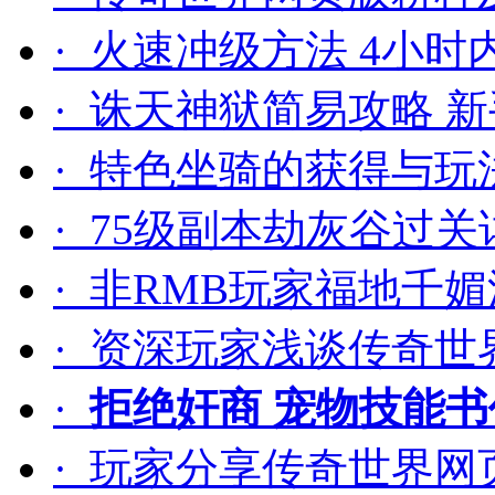
· 火速冲级方法 4小时
· 诛天神狱简易攻略 
· 特色坐骑的获得与玩
· 75级副本劫灰谷过
· 非RMB玩家福地千
· 资深玩家浅谈传奇世
·
拒绝奸商 宠物技能
· 玩家分享传奇世界